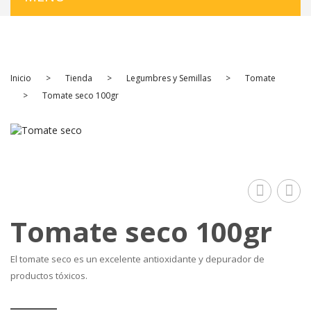
INICIO
PRODUCTOS
Inicio
>
Tienda
>
Legumbres y Semillas
>
Tomate
Frutos secos
>
Tomate seco 100gr
Aperitivo
Fruta Deshidratada
Fruta Seca
Legumbres y Semillas
guindill
verd
Tomate seco 100gr
Especias
especial
gra
gigante
100
Ecológico
El tomate seco es un excelente antioxidante y depurador de
productos tóxicos.
6/7
PREGUNTAS FRECUENTES
ctms