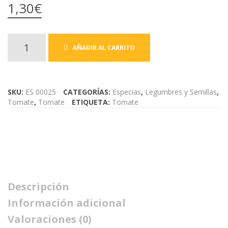
CONTACTO
1,30
€
entera
100gr
Tomate
AÑADIR AL CARRITO
seco
SKU:
ES 00025
CATEGORÍAS:
Especias
,
Legumbres y Semillas
,
Tomate
,
Tomate
ETIQUETA:
Tomate
100gr
cantidad
Descripción
Información adicional
Valoraciones (0)