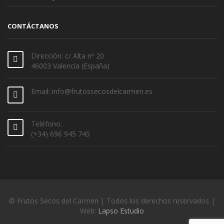
CONTÁCTANOS
Dirección: c/ Alta nº 20
46003 Valencia (España)
Email: info@frutossecosdelcarmen.es
Teléfono:
(+34) 696 945 745
© Frutos Secos del Carmen | Todos los derechos reservados |
Web:
Lapso Estudio