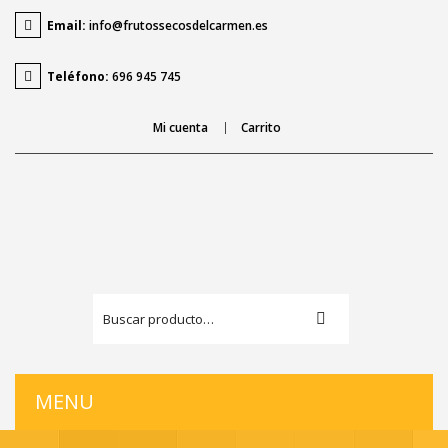
Email:
info@frutossecosdelcarmen.es
Teléfono:
696 945 745
Mi cuenta
Carrito
MENU