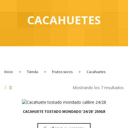
INICIO
PRODUCTOS
CACAHUETES
Frutos secos
Aperitivo
Fruta Deshidratada
Fruta Seca
Legumbres y Semillas
Inicio
>
Tienda
>
Frutos secos
>
Cacahuetes
Especias
Mostrando los 7 resultados
1,75
€
Ecológico
PREGUNTAS FRECUENTES
CACAHUETE TOSTADO MONDADO ’24/28′ 250GR
CONTACTO