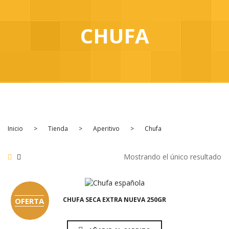
INICIO
PRODUCTOS
CHUFA
Frutos secos
Aperitivo
Fruta Deshidratada
Fruta Seca
Legumbres y Semillas
Inicio
>
Tienda
>
Aperitivo
>
Chufa
Especias
Mostrando el único resultado
1,45
€
1,80
€
Ecológico
PREGUNTAS FRECUENTES
CHUFA SECA EXTRA NUEVA 250GR
OFERTA
CONTACTO