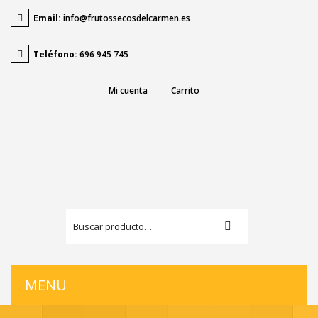
Email:
info@frutossecosdelcarmen.es
Teléfono:
696 945 745
Mi cuenta
Carrito
MENU