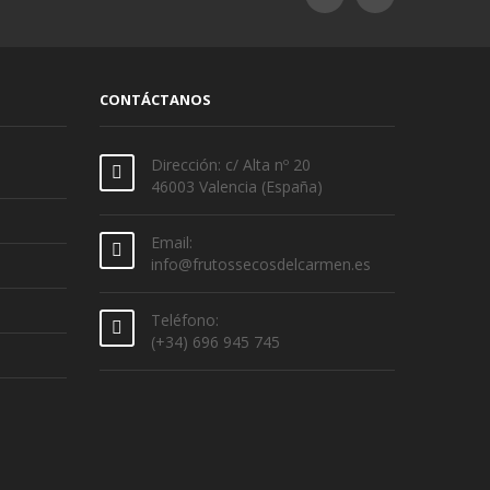
CONTÁCTANOS
Dirección: c/ Alta nº 20
46003 Valencia (España)
Email:
info@frutossecosdelcarmen.es
Teléfono:
(+34) 696 945 745