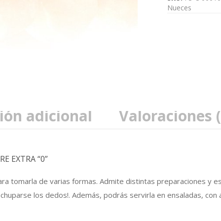
Nueces
Macadamia
tostada
sin
sal
ión adicional
Valoraciones (
calibre
Extra
E EXTRA “0”
'0'
ra tomarla de varias formas. Admite distintas preparaciones y es
a chuparse los dedos!. Además, podrás servirla en ensaladas, con a
250gr