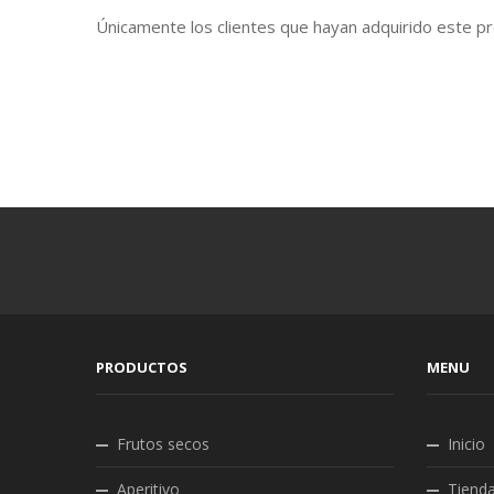
Únicamente los clientes que hayan adquirido este pr
PRODUCTOS
MENU
Frutos secos
Inicio
Aperitivo
Tiend