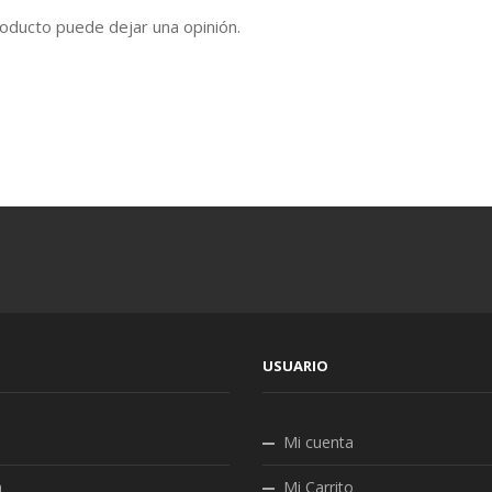
oducto puede dejar una opinión.
USUARIO
Mi cuenta
a
Mi Carrito