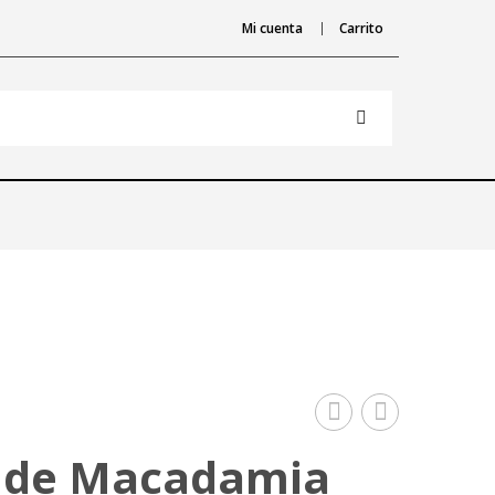
Mi cuenta
Carrito
tostado
Español
 de Macadamia
sin
tostado