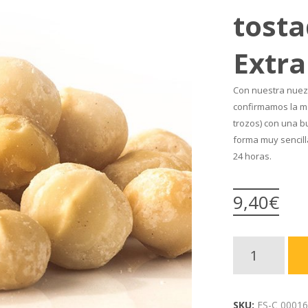
tosta
Extra
Con nuestra nuez 
confirmamos la m
trozos) con una b
forma muy sencill
24 horas.
9,40
€
Nuez
de
SKU:
FS-C 00016