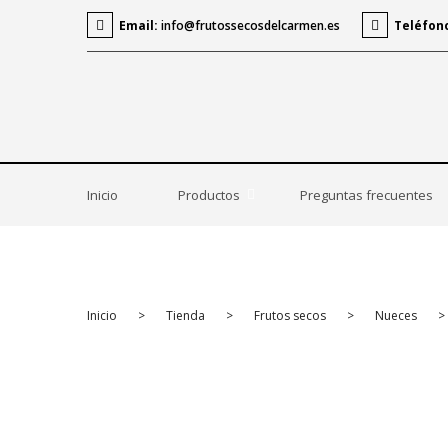
Email:
info@frutossecosdelcarmen.es
Teléfon
Inicio
Productos
Preguntas frecuentes
Inicio
>
Tienda
>
Frutos secos
>
Nueces
>