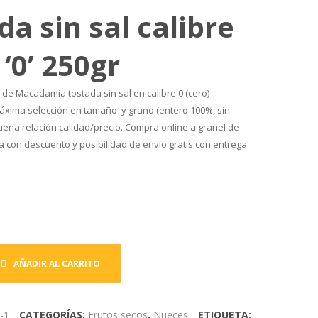
sal
Extra
da sin sal calibre
tamaño
gigante
 ‘0’ 250gr
Gigante
aguasal
250gr
250gr
de Macadamia tostada sin sal en calibre 0 (cero)
áxima selección en tamaño y grano (entero 100%, sin
uena relación calidad/precio. Compra online a granel de
a con descuento y posibilidad de envío gratis con entrega
AÑADIR AL CARRITO
-1
CATEGORÍAS:
Frutos secos
,
Nueces
ETIQUETA: