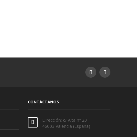
CONTÁCTANOS
Dirección: c/ Alta nº 20
46003 Valencia (España)