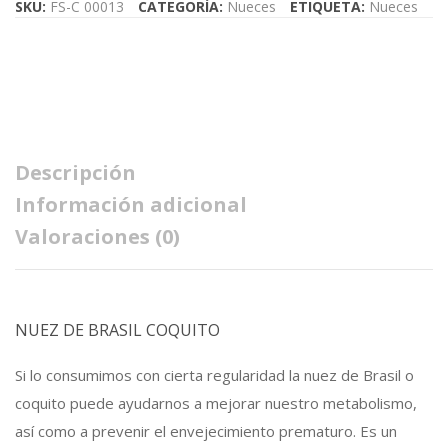
SKU:
FS-C 00013
CATEGORÍA:
Nueces
ETIQUETA:
Nueces
Brasil
Coquito
250gr
Descripción
cantidad
Información adicional
Valoraciones (0)
NUEZ DE BRASIL COQUITO
Si lo consumimos con cierta regularidad la nuez de Brasil o
coquito puede ayudarnos a mejorar nuestro metabolismo,
así como a prevenir el envejecimiento prematuro. Es un