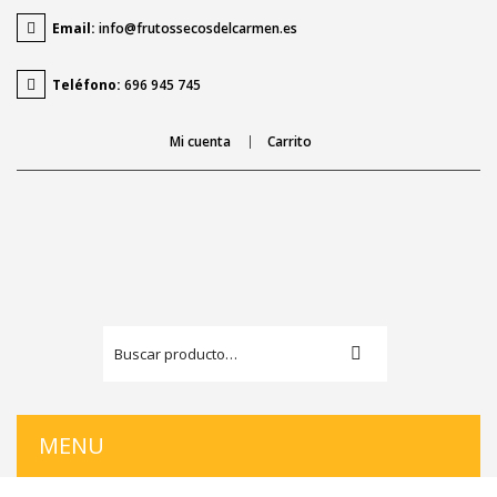
Email:
info@frutossecosdelcarmen.es
Teléfono:
696 945 745
Mi cuenta
Carrito
MENU