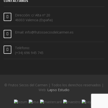
CONTÁCTANOS
Dirección: c/ Alta nº 20
46003 Valencia (España)
Email: info@frutossecosdelcarmen.es
Teléfono:
(+34) 696 945 745
© Frutos Secos del Carmen | Todos los derechos reservados |
Web:
Lapso Estudio