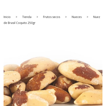
INICIO
PRODUCTOS
Inicio
>
Tienda
>
Frutos secos
>
Nueces
>
Nuez
Frutos secos
de Brasil Coquito 250gr
Aperitivo
Fruta Deshidratada
Fruta Seca
Legumbres y Semillas
Especias
Ecológico
PREGUNTAS FRECUENTES
CONTACTO