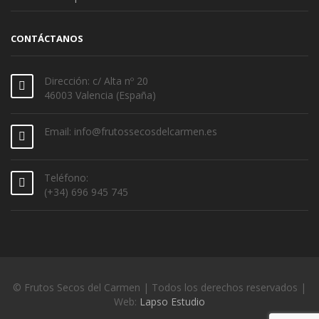
CONTÁCTANOS
Dirección: c/ Alta nº 20
46003 Valencia (España)
Email: info@frutossecosdelcarmen.es
Teléfono:
(+34) 696 945 745
© Frutos Secos del Carmen | Todos los derechos reservados |
Web:
Lapso Estudio