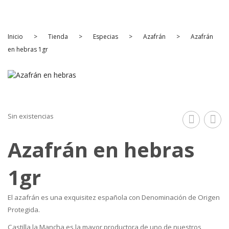
INICIO
PRODUCTOS
Inicio
>
Tienda
>
Especias
>
Azafrán
>
Azafrán
Frutos secos
en hebras 1gr
Aperitivo
Fruta Deshidratada
Fruta Seca
Sin existencias
Legumbres y Semillas
verde
moli
Azafrán en hebras
Especias
grano
1gr
100gr
Ecológico
1gr
PREGUNTAS FRECUENTES
El azafrán es una exquisitez española con Denominación de Origen
CONTACTO
Protegida.
Castilla la Mancha es la mayor productora de uno de nuestros