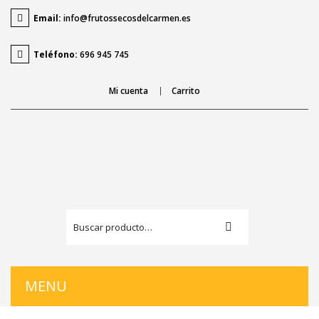
Email:
info@frutossecosdelcarmen.es
Teléfono:
696 945 745
Mi cuenta
Carrito
MENU